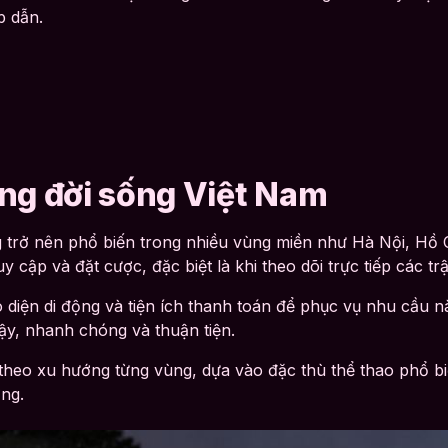
p dẫn.
ng đời sống Việt Nam
g trở nên phổ biến trong nhiều vùng miền như Hà Nội, Hồ 
y cập và đặt cược, đặc biệt là khi theo dõi trực tiếp các tr
o diện di động và tiện ích thanh toán để phục vụ nhu cầu 
cậy, nhanh chóng và thuận tiện.
theo xu hướng từng vùng, dựa vào đặc thù thể thao phổ bi
ng.