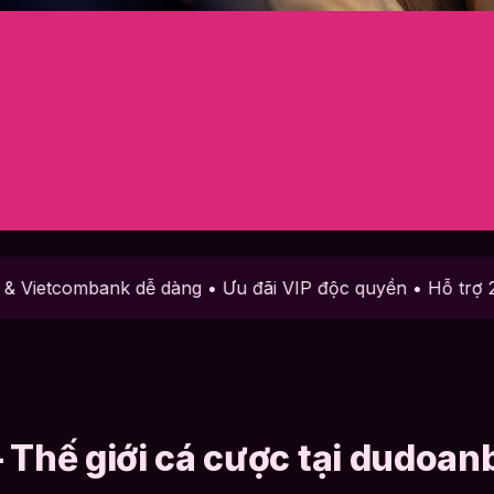
i VIP độc quyền • Hỗ trợ 24/7 khách hàng tận tâm
 Thế giới cá cược tại dudoa