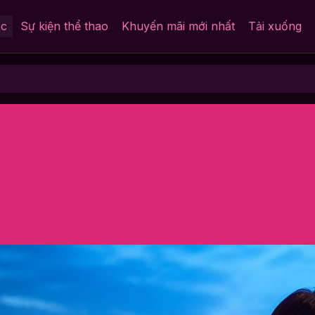
ợc
Sự kiện thể thao
Khuyến mãi mới nhất
Tải xuống