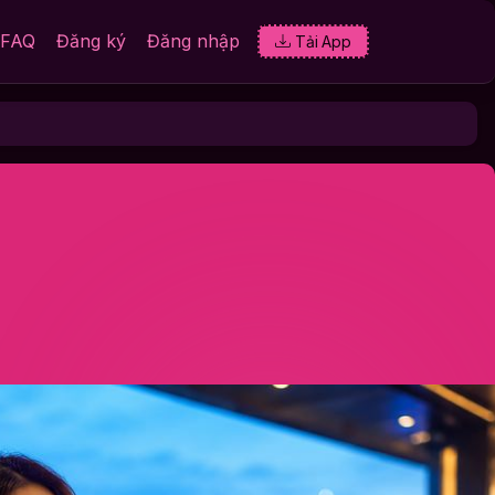
FAQ
Đăng ký
Đăng nhập
Tải App