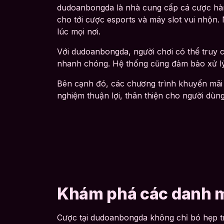
dudoanbongda là nhà cung cấp cá cược hàn
cho tới cược esports và máy slot vui nhộn. 
lúc mọi nơi.
Với dudoanbongda, người chơi có thể truy c
nhanh chóng. Hệ thống cũng đảm bảo xử lý g
Bên cạnh đó, các chương trình khuyến mãi 
nghiệm thuận lợi, thân thiện cho người dùn
Khám phá các danh m
Cược tại dudoanbongda không chỉ bó hẹp tr