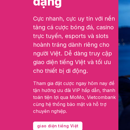
dạng
Cực nhanh, cực uy tín với nền
tảng cá cược bóng đá, casino
trực tuyến, esports và slots
hoành tráng dành riêng cho
người Việt. Dễ dàng truy cập
giao diện tiếng Việt và tối ưu
cho thiết bị di động.
Tham gia đặt cược ngay hôm nay để
tận hưởng ưu đãi VIP hấp dẫn, thanh
toán tiện lợi qua MoMo, Vietcombank
cùng hệ thống bảo mật và hỗ trợ
chuyên nghiệp.
giao diện tiếng Việt